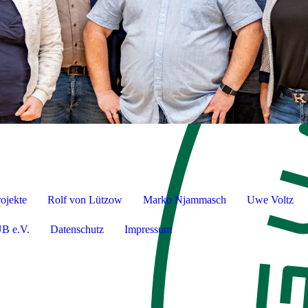
rojekte
Rolf von Lützow
Marko Njammasch
Uwe Voltz
B e.V.
Datenschutz
Impressum