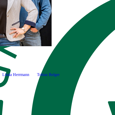
Linda Herrmann
Tobias Belger